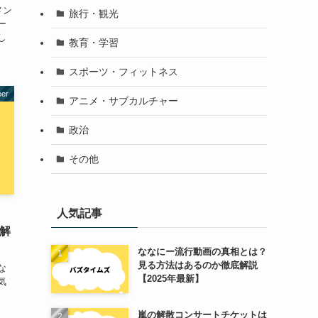
メン
旅行・観光
ー
し
教育・学習
スポーツ・フィットネス
er
アニメ・サブカルチャー
政治
その他
人気記事
底解
ななにー流行動画の真相とは？
見る方法はあるのか徹底解説
な
【2025年最新】
気
嵐の解散コンサートチケットは