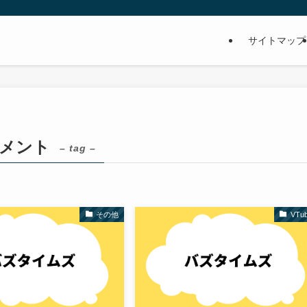
サイトマップ
ンメント
– tag –
その他
VTub