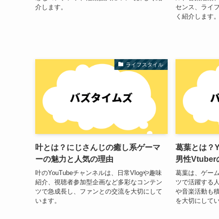
介します。
センス、ライ
く紹介します
ライフスタイル
叶とは？にじさんじの癒し系ゲーマ
葛葉とは？Y
ーの魅力と人気の理由
男性Vtub
叶のYouTubeチャンネルは、日常Vlogや趣味
葛葉は、ゲー
紹介、視聴者参加型企画など多彩なコンテン
ツで活躍する人
ツで急成長し、ファンとの交流を大切にして
や音楽活動も
います。
を大切にして