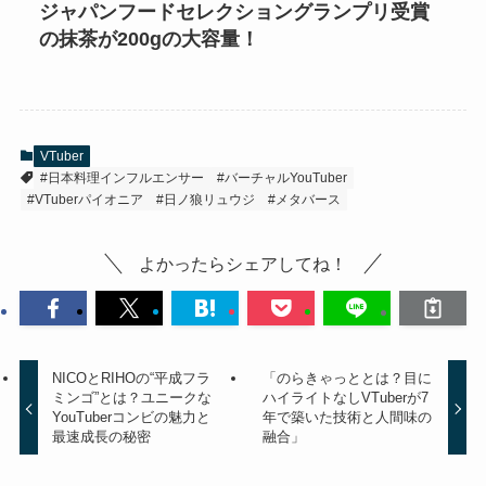
ジャパンフードセレクショングランプリ受賞
の抹茶が200gの大容量！
VTuber
#日本料理インフルエンサー
#バーチャルYouTuber
#VTuberパイオニア
#日ノ狼リュウジ
#メタバース
よかったらシェアしてね！
NICOとRIHOの“平成フラ
「のらきゃっととは？目に
ミンゴ”とは？ユニークな
ハイライトなしVTuberが7
YouTuberコンビの魅力と
年で築いた技術と人間味の
最速成長の秘密
融合」