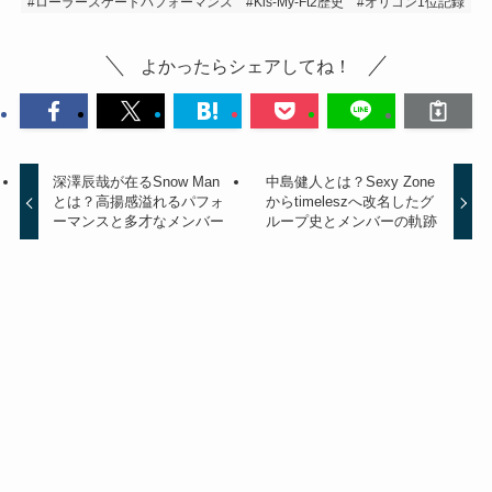
#ローラースケートパフォーマンス
#Kis-My-Ft2歴史
#オリコン1位記録
よかったらシェアしてね！
深澤辰哉が在るSnow Man
中島健人とは？Sexy Zone
とは？高揚感溢れるパフォ
からtimeleszへ改名したグ
ーマンスと多才なメンバー
ループ史とメンバーの軌跡