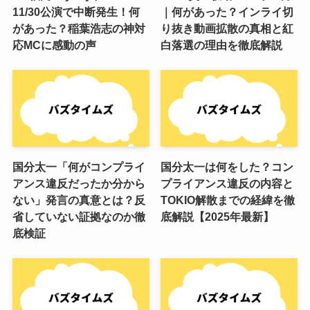
11/30公演で中断発生！何
｜何があった？インライ切
があった？稲葉浩志の神対
り抜き動画拡散の真相と紅
応MCに感動の声
白落選の理由を徹底解説
国分太一「何がコンプライ
国分太一は何をした？コン
アンス違反だったか分から
プライアンス違反の内容と
ない」発言の真意とは？反
TOKIO解散までの経緯を徹
省していない証拠なのか徹
底解説【2025年最新】
底検証