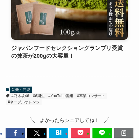
ジャパンフードセレクショングランプリ受賞
の抹茶が200gの大容量！
音楽・芸能
#乃木坂46
#6期生
#YouTube番組
#卒業コンサート
#ネーブルオレンジ
よかったらシェアしてね！