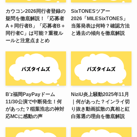
カウコン2026同行者登録の
SixTONESツアー
疑問を徹底解説！「応募者
2026「MILESixTONES」
A＋同行者B」「応募者B＋
当落発表は何時？確認方法
同行者C」は可能？重複ル
と過去の傾向を徹底解説
ールと注意点まとめ
B’z福岡PayPayドーム
NiziU炎上騒動2025年11月
11/30公演で中断発生！何
｜何があった？インライ切
があった？稲葉浩志の神対
り抜き動画拡散の真相と紅
応MCに感動の声
白落選の理由を徹底解説