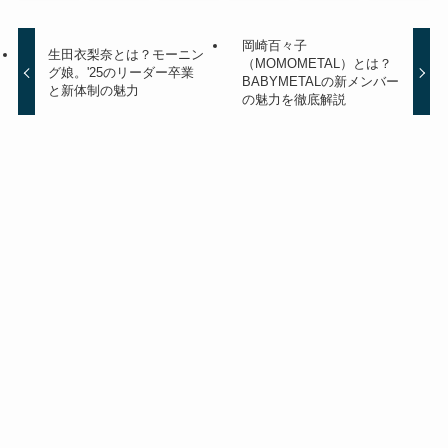
岡崎百々子
生田衣梨奈とは？モーニン
（MOMOMETAL）とは？
グ娘。'25のリーダー卒業
BABYMETALの新メンバー
と新体制の魅力
の魅力を徹底解説