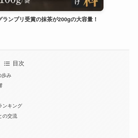
ランプリ受賞の抹茶が200gの大容量！
目次
の歩み
響
ランキング
ンとの交流