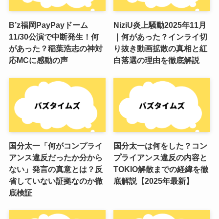
B’z福岡PayPayドーム
NiziU炎上騒動2025年11月
11/30公演で中断発生！何
｜何があった？インライ切
があった？稲葉浩志の神対
り抜き動画拡散の真相と紅
応MCに感動の声
白落選の理由を徹底解説
国分太一「何がコンプライ
国分太一は何をした？コン
アンス違反だったか分から
プライアンス違反の内容と
ない」発言の真意とは？反
TOKIO解散までの経緯を徹
省していない証拠なのか徹
底解説【2025年最新】
底検証