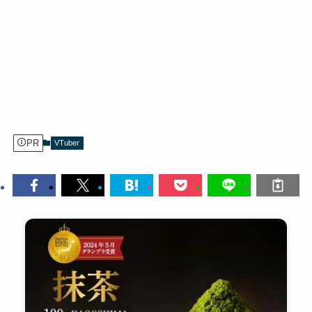
PR
VTuber